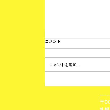
コメント
コメントを追加…
北海道フットサルリーグ第7
節 結果！
---
〒00
札幌