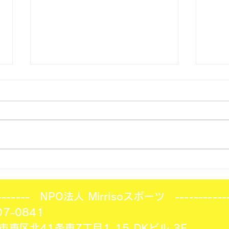
北海道フットサルリーグ 第6
スポ
節結果！
て
-------- NPO法人 Mirrisoスポーツ -----------
7-0841
市東区北41条東7丁目1-15
DKビル 3F