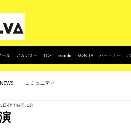
クール
アカデミー
パートナー
TOP
escada
BONITA
NEWS
コミュニティ
13日
読了時間: 1分
演