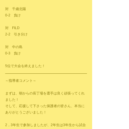
対　千歳北陽
0-2　負け
対　FILD
2-2　引き分け
対　中の島
0-3　負け
5位で大会を終えました！
～指導者コメント～
まずは、朝からの長丁場を選手は良く頑張ってくれ
ました！
そして、応援して下さった保護者の皆さん、本当に
ありがとうございました！
2，3年生で参加しましたが、2年生は3年生から試合