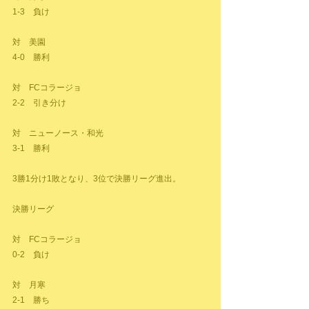
1-3　負け
対　美園
4-0　勝利
対　FCコラージョ
2-2　引き分け
対　ニューノース・和光
3-1　勝利
3勝1分け1敗となり、3位で決勝リーグ進出。
決勝リーグ
対　FCコラージョ
0-2　負け
対　月寒
2-1　勝ち