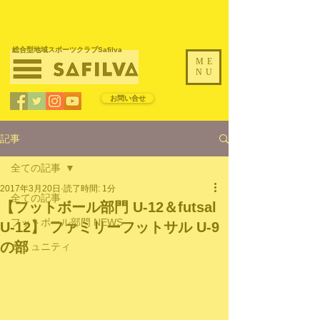
​総合型地域スポーツクラブSafilva
ME
NU
お問い合せ
記事
全ての記事
2017年3月20日
読了時間: 1分
全ての記事
【フットボール部門 U-12＆futsal
フットボール部門 NEWS
U-12】 ファミリーフットサル U-9
の部
コミュニティ