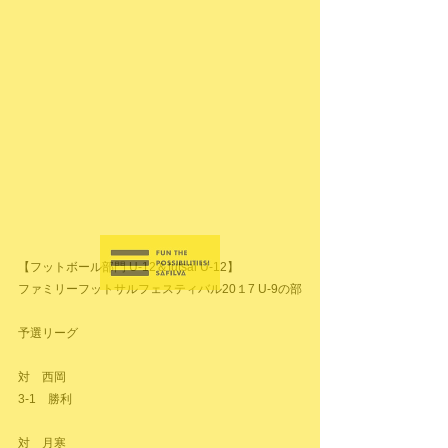
【フットボール部門 U-12＆futsal U-12】
ファミリーフットサルフェスティバル20１7 U-9の部
予選リーグ
対　西岡
3-1　勝利
対　月寒