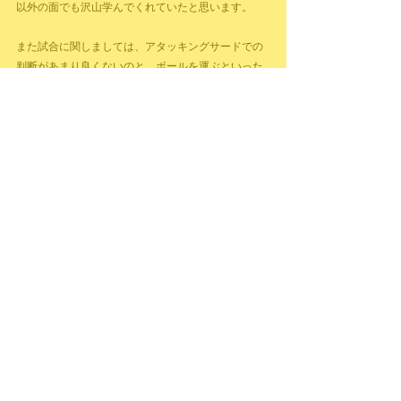
以外の面でも沢山学んでくれていたと思います。
また試合に関しましては、アタッキングサードでの
判断があまり良くないのと、ボールを運ぶといった
点で課題が出ました。
失点は沢山していますが、マークの見方や守備時の
ポジショニングに改善は見られてきたと思います。
とにかく元気に最後まで頑張ってくれていました！
沢山の応援ありがとうございました！
すべて表示
最新記事