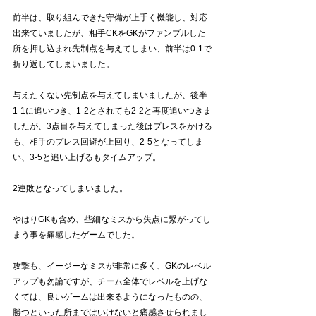
前半は、取り組んできた守備が上手く機能し、対応
出来ていましたが、相手CKをGKがファンブルした
所を押し込まれ先制点を与えてしまい、前半は0-1で
折り返してしまいました。
与えたくない先制点を与えてしまいましたが、後半
1-1に追いつき、1-2とされても2-2と再度追いつきま
したが、3点目を与えてしまった後はプレスをかける
も、相手のプレス回避が上回り、2-5となってしま
い、3-5と追い上げるもタイムアップ。
2連敗となってしまいました。
やはりGKも含め、些細なミスから失点に繋がってし
まう事を痛感したゲームでした。
攻撃も、イージーなミスが非常に多く、GKのレベル
アップも勿論ですが、チーム全体でレベルを上げな
くては、良いゲームは出来るようになったものの、
勝つといった所まではいけないと痛感させられまし