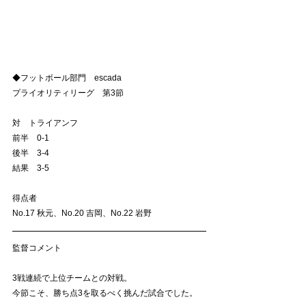
◆フットボール部門　escada
プライオリティリーグ　第3節
対　トライアンフ
前半　0-1
後半　3-4
結果　3-5
得点者
No.17 秋元、No.20 吉岡、No.22 岩野
監督コメント
3戦連続で上位チームとの対戦。
今節こそ、勝ち点3を取るべく挑んだ試合でした。