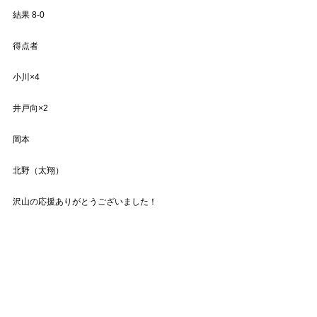
結果 8-0
得点者
小川×4
井戸向×2
岡本
北野（太翔）
沢山の応援ありがとうございました！