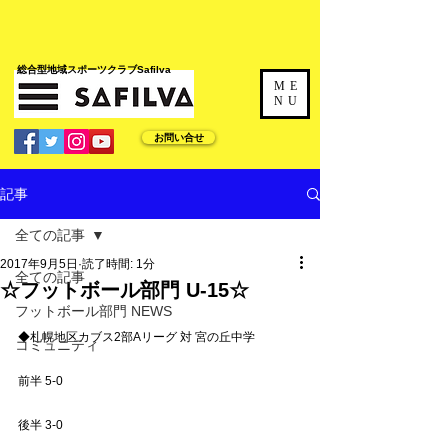
​総合型地域スポーツクラブSafilva
ME
NU
お問い合せ
記事
全ての記事
2017年9月5日
読了時間: 1分
全ての記事
☆フットボール部門 U-15☆
フットボール部門 NEWS
◆札幌地区カブス2部Aリーグ 対 宮の丘中学
コミュニティ
前半 5-0
後半 3-0