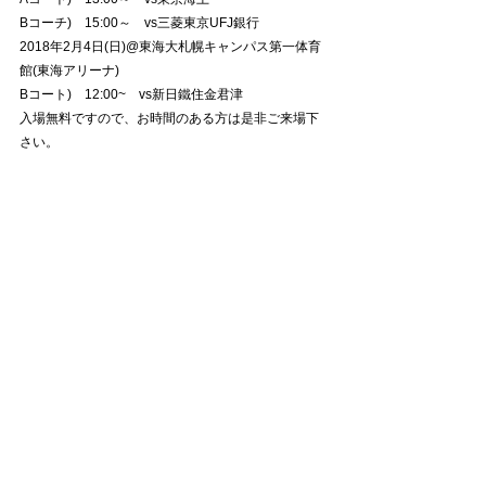
Bコーチ)　15:00～　vs三菱東京UFJ銀行
2018年2月4日(日)@東海大札幌キャンパス第一体育
館(東海アリーナ)
Bコート)　12:00~　vs新日鐵住金君津
入場無料ですので、お時間のある方は是非ご来場下
さい。