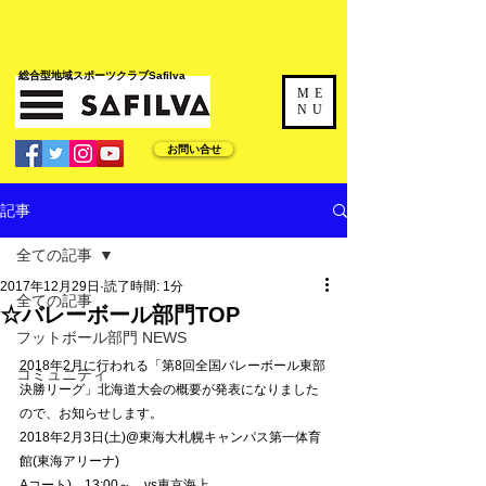
​総合型地域スポーツクラブSafilva
ME
NU
お問い合せ
記事
全ての記事
2017年12月29日
読了時間: 1分
全ての記事
☆バレーボール部門TOP
フットボール部門 NEWS
2018年2月に行われる「第8回全国バレーボール東部
コミュニティ
決勝リーグ」北海道大会の概要が発表になりました
ので、お知らせします。
2018年2月3日(土)@東海大札幌キャンパス第一体育
館(東海アリーナ)
Aコート)　13:00～　vs東京海上