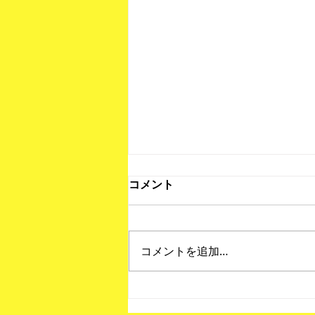
コメント
コメントを追加…
北海道フットサルリーグ第7
節 結果！