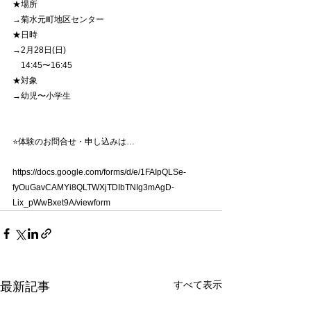
★場所
→菊水元町地区センター
★日時
→2月28日(日)
    14:45〜16:45
★対象
→幼児〜小学生
⭐️体験のお問合せ・申し込みは…
https://docs.google.com/forms/d/e/1FAIpQLSe-
fyOuGavCAMYi8QLTWXjTDIbTNIg3mAgD-
Lix_pWwBxet9A/viewform
すべて表示
最新記事