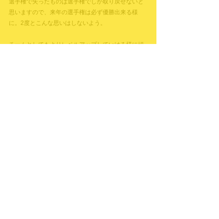
選手権で失ったものは選手権でしか取り戻せないと
思いますので、来年の選手権は必ず優勝出来る様
に。2度とこんな思いはしないよう。
チームとしてもよりレベルアップしていける様に頑
張ります。
すべて表示
最新記事