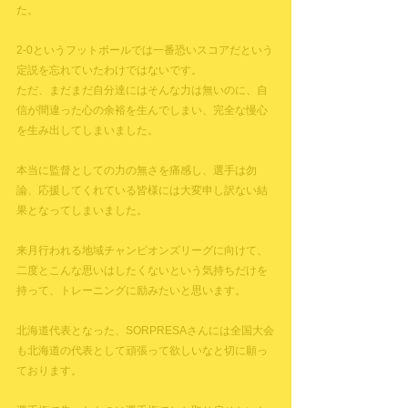
た。
2-0というフットボールでは一番恐いスコアだという
定説を忘れていたわけではないです。
ただ、まだまだ自分達にはそんな力は無いのに、自
信が間違った心の余裕を生んでしまい、完全な慢心
を生み出してしまいました。
本当に監督としての力の無さを痛感し、選手は勿
論、応援してくれている皆様には大変申し訳ない結
果となってしまいました。
来月行われる地域チャンピオンズリーグに向けて、
二度とこんな思いはしたくないという気持ちだけを
持って、トレーニングに励みたいと思います。
北海道代表となった、SORPRESAさんには全国大会
も北海道の代表として頑張って欲しいなと切に願っ
ております。