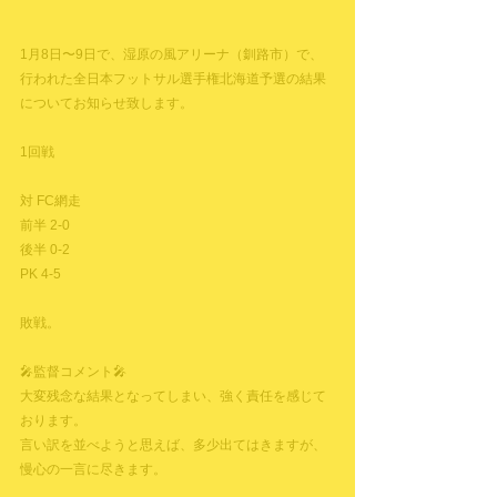
1月8日〜9日で、湿原の風アリーナ（釧路市）で、
行われた全日本フットサル選手権北海道予選の結果
についてお知らせ致します。
1回戦
対 FC網走
前半 2-0
後半 0-2
PK 4-5
敗戦。
🎤監督コメント🎤
大変残念な結果となってしまい、強く責任を感じて
おります。
言い訳を並べようと思えば、多少出てはきますが、
慢心の一言に尽きます。