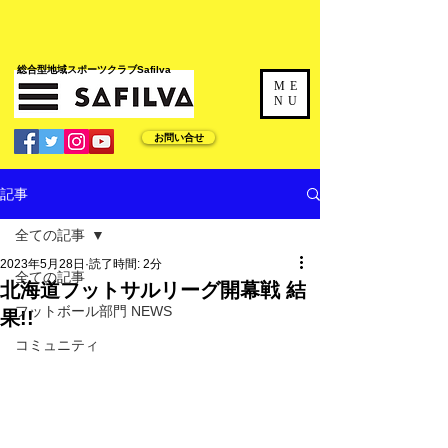
​総合型地域スポーツクラブSafilva
ME
NU
お問い合せ
記事
全ての記事
2023年5月28日
読了時間: 2分
全ての記事
北海道フットサルリーグ開幕戦 結
フットボール部門 NEWS
果!!
コミュニティ