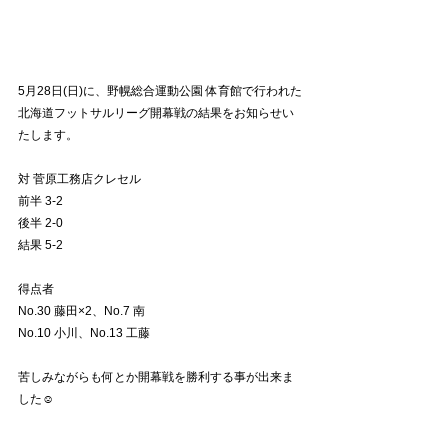
5月28日(日)に、野幌総合運動公園 体育館で行われた
北海道フットサルリーグ開幕戦の結果をお知らせい
たします。
対 菅原工務店クレセル
前半 3-2
後半 2-0
結果 5-2
得点者
No.30 藤田×2、No.7 南
No.10 小川、No.13 工藤
苦しみながらも何とか開幕戦を勝利する事が出来ま
した☺️