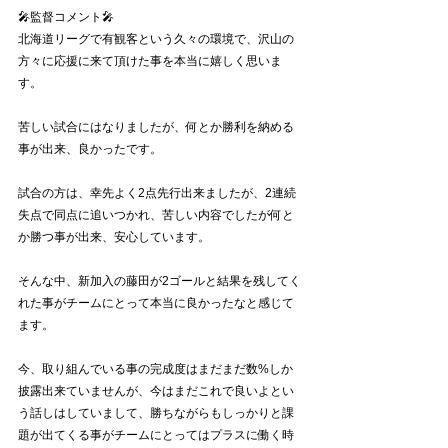
🎤監督コメント🎤
北海道リーグで有観客という久々の環境で、沢山の
方々に応援に来て頂けた事を本当に嬉しく思いま
す。
苦しい試合にはなりましたが、何とか勝利を納める
事が出来、良かったです。
試合の方は、幸先よく2点先行出来ましたが、2連続
失点で同点に追いつかれ、苦しい内容でしたが何と
か勝つ事が出来、安心しています。
そんな中、新加入の藤田が2ゴールと結果を残してく
れた事がチームにとって本当に良かったなと感じて
ます。
今、取り組んでいる事の完成度はまだまだ数%しか
披露出来ていませんが、今はまだこれで良いよとい
う話しはしていまして、勝ちながらもしっかりと課
題が出てくる事がチームにとってはプラスに働く時