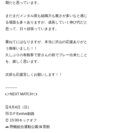
期だと思っています。
まだまだメンタル面も組織力も脆さが多いなと感じ
る場面も多々ありますが、成長していく伸び代だと
思って、日々頑張っていきます。
重ねてにはなりますが、本当に沢山の応援ありがと
う御座いました！！
久しぶりの有観客で皆さんの前でプレー出来たこと
を、嬉しく思います。
次節も応援宜しくお願いします！！
----------
👉NEXT MATCH👈
🗓 6月4日（日）
🆚 D.F Evolve釧路
⏰ 15:00キックオフ
🚗 野幌総合運動公園 体育館