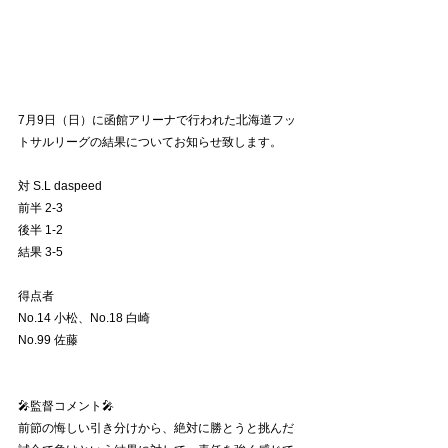
7月9日（日）に函館アリーナで行われた北海道フッ
トサルリーグの結果についてお知らせ致します。
対 S.L daspeed
前半 2-3
後半 1-2
結果 3-5
得点者
No.14 小松、No.18 白崎
No.99 佐藤
🎤監督コメント🎤
前節の悔しい引き分けから、絶対に勝とうと挑んだ