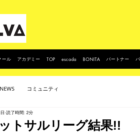
クール
アカデミー
パートナー
TOP
escada
BONITA
NEWS
コミュニティ
6日
読了時間: 2分
ットサルリーグ結果!!