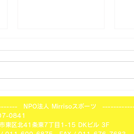
北海道フットサルリーグ 第6
スポ
節結果！
て
-------- NPO法人 Mirrisoスポーツ -----------
7-0841
市東区北41条東7丁目1-15
DKビル 3F