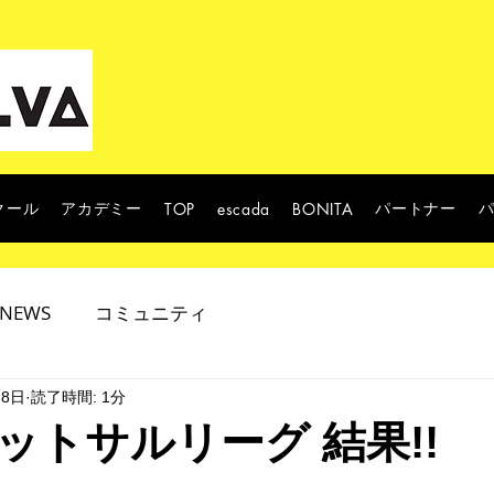
クール
アカデミー
パートナー
TOP
escada
BONITA
NEWS
コミュニティ
月8日
読了時間: 1分
ットサルリーグ 結果!!