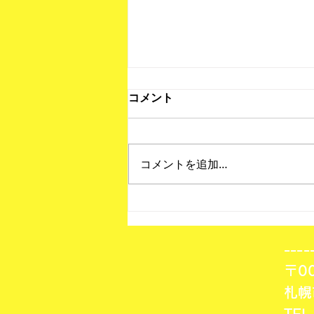
コメント
コメントを追加…
北海道フットサルリーグ第7
節 結果！
---
〒00
札幌