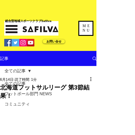
​総合型地域スポーツクラブSafilva
ME
NU
お問い合せ
記事
全ての記事
6月14日
読了時間: 1分
全ての記事
北海道フットサルリーグ 第3節結
フットボール部門 NEWS
果！
コミュニティ