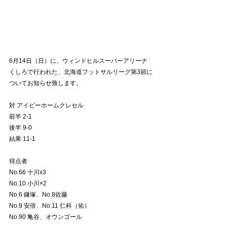
6月14日（日）に、ウィンドヒルスーパーアリーナ
くしろで行われた、北海道フットサルリーグ第3節に
ついてお知らせ致します。
対 アイビーホームクレセル
前半 2-1
後半 9-0
結果 11-1
得点者
No.66 十川x3
No.10 小川×2
No.6 鎌塚、No.8佐藤
No.9 安倍、No.11 仁科（佑）
No.90 亀谷、オウンゴール