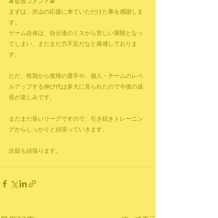
🎤監督コメント🎤
まずは、沢山の応援に来ていただけた事を感謝しま
す。
ゲーム自体は、自分達のミスから苦しい展開となっ
てしまい、まだまだ力不足だなと痛感しておりま
す。
ただ、怪我から復帰の選手や、個人・チームのレベ
ルアップする伸び代は多大に見られたので今後の成
長が楽しみです。
まだまだ長いリーグですので、引き続きトレーニン
グからしっかりと頑張っていきます。
次節も頑張ります。