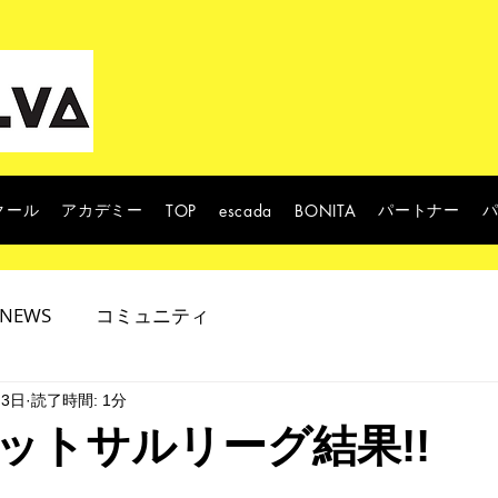
クール
アカデミー
パートナー
TOP
escada
BONITA
NEWS
コミュニティ
月3日
読了時間: 1分
ットサルリーグ結果!!